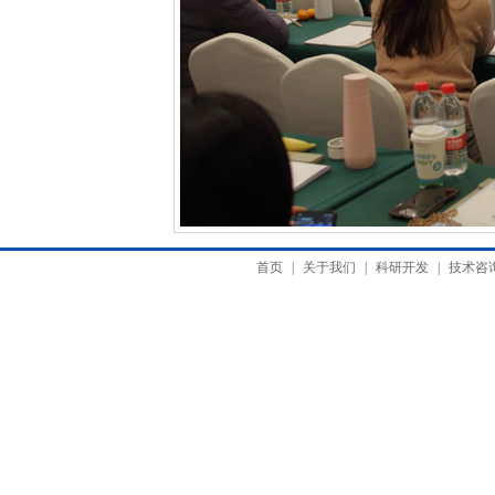
1
2
3
4
5
首页
|
关于我们
|
科研开发
|
技术咨