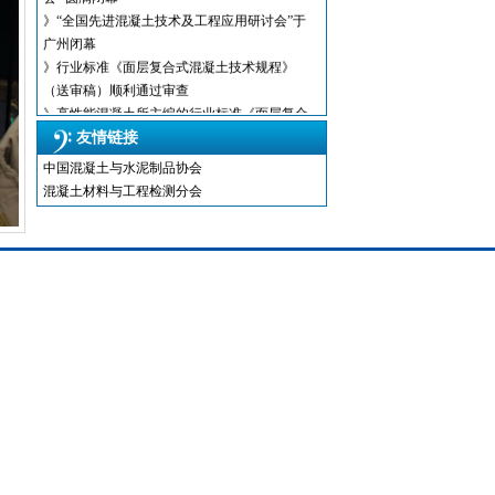
》“全国先进混凝土技术及工程应用研讨会”于
广州闭幕
》行业标准《面层复合式混凝土技术规程》
（送审稿）顺利通过审查
》高性能混凝土所主编的行业标准《面层复合
式混凝土技术规程》（送审稿）顺利
友情链接
》混凝土振动搅拌技术交流
中国混凝土与水泥制品协会
》获得河北省科技厅2017年科技计划项目
混凝土材料与工程检测分会
》第四届“先进混凝土技术及工程应用”学术交
流会隆重召开